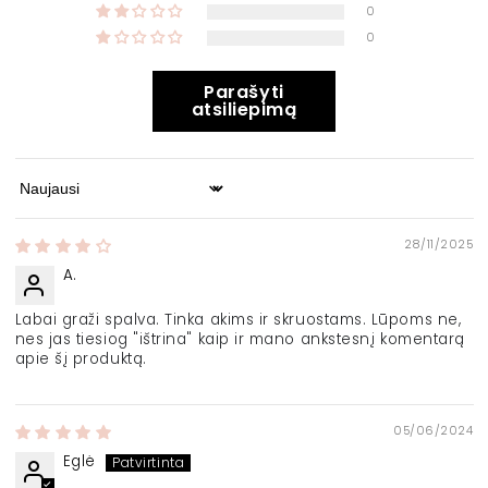
0
0
Parašyti
atsiliepimą
Sort by
28/11/2025
A.
Labai graži spalva. Tinka akims ir skruostams. Lūpoms ne,
nes jas tiesiog "ištrina" kaip ir mano ankstesnį komentarą
apie šį produktą.
05/06/2024
Eglė