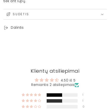
tiek ant lūpų.
SUDĖTIS
Dalintis
Klientų atsiliepimai
4.50 iš 5
Remiantis 2 atsiliepimais
1
1
0