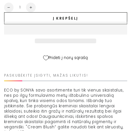
nuolaida
Kiekis
Sumažinti
Padidinti
ECO
ECO
Į KREPŠELĮ
by
by
SONYA
SONYA
kreminiai
kreminiai
skaistalai
skaistalai
„Cream
„Cream
Blush“,
Blush“,
9
9
Pridėti į norų sąrašą
g
g
kiekį
kiekį
PASKUBĖKITE ĮSIGYTI, MAŽAS LIKUTIS!
ECO by SONYA savo asortimente turi tik vienus skaistalus,
nes po ilgų formulavimo metų ištobulino universalią
spalvą, kuri tinka visiems odos tonams. Išbandę tuo
įsitikinsite. Šie prabangūs kreminiai skaistalai lengvai
sklaidosi, suteikia itin gražų ir natūralų rezultatą bei ilgai
išlieką ant odos! Daugiaunkciniai, išskirtinės spalvos
kreminiai skaistalai pagaminti iš natūralių pigmentų ir
veganiški. "Cream Blush” galite naudoti tiek ant skruostų,