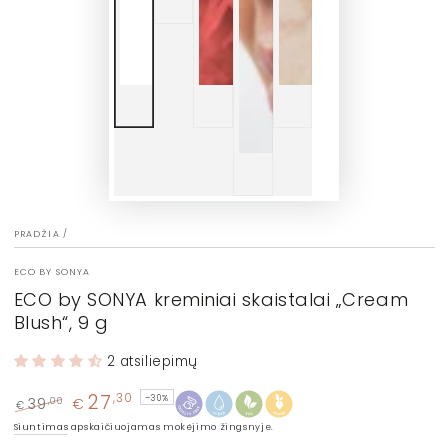
PRADŽIA
/
ECO BY SONYA
ECO by SONYA kreminiai skaistalai „Cream
Blush“, 9 g
2 atsiliepimų
27
,30
–30%
39
€
,00
€
Įprasta
Kaina
Siuntimas
apskaičiuojamas mokėjimo žingsnyje.
kaina
su