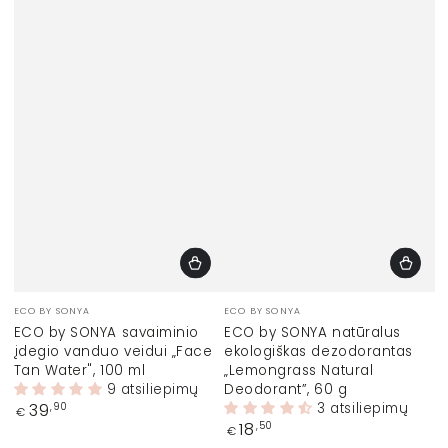
Prekinis
Prekinis
ECO BY SONYA
ECO BY SONYA
ženklas:
ženklas:
ECO by SONYA savaiminio
ECO by SONYA natūralus
įdegio vanduo veidui „Face
ekologiškas dezodorantas
Tan Water", 100 ml
„Lemongrass Natural
9 atsiliepimų
Deodorant”, 60 g
Įprasta
3 atsiliepimų
39
,90
€
kaina
Įprasta
18
,50
€
kaina