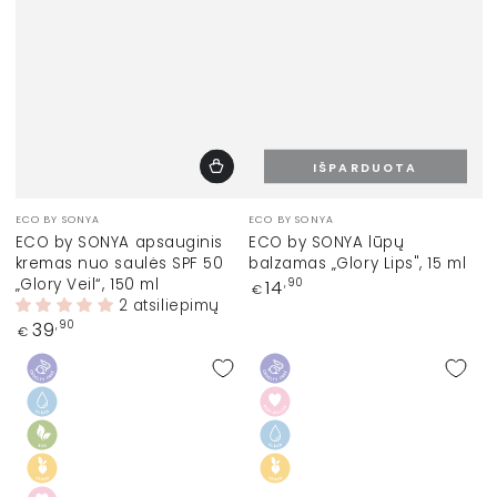
IŠPARDUOTA
Prekinis
Prekinis
ECO BY SONYA
ECO BY SONYA
ženklas:
ženklas:
ECO by SONYA apsauginis
ECO by SONYA lūpų
kremas nuo saulės SPF 50
balzamas „Glory Lips", 15 ml
„Glory Veil“, 150 ml
Įprasta
14
,90
€
kaina
2 atsiliepimų
Įprasta
39
,90
€
kaina