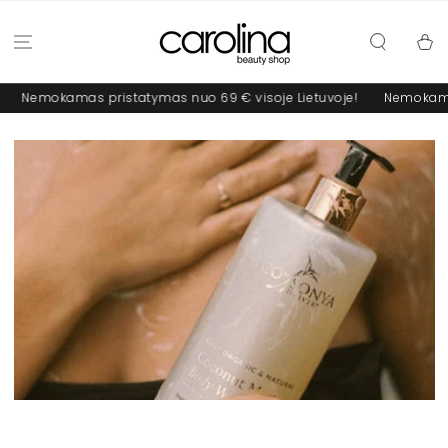
PRALEISTI
Krepšel
okamas pristatymas nuo 69 € visoje Lietuvoje!
Nemokamas prist