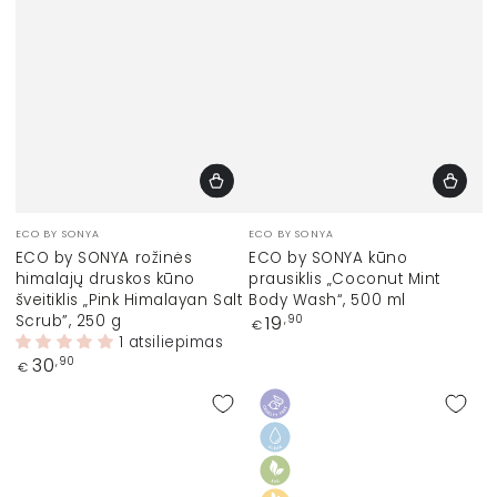
Prekinis
Prekinis
ECO BY SONYA
ECO BY SONYA
ženklas:
ženklas:
ECO by SONYA rožinės
ECO by SONYA kūno
himalajų druskos kūno
prausiklis „Coconut Mint
šveitiklis „Pink Himalayan Salt
Body Wash“, 500 ml
Scrub”, 250 g
Įprasta
19
,90
€
kaina
1 atsiliepimas
Įprasta
30
,90
€
kaina