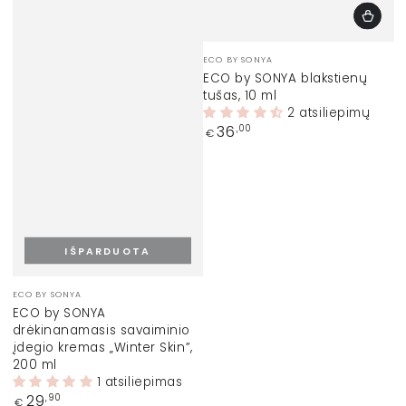
Prekinis
ECO BY SONYA
ženklas:
ECO by SONYA blakstienų
tušas, 10 ml
2 atsiliepimų
Įprasta
36
,00
€
kaina
IŠPARDUOTA
Prekinis
ECO BY SONYA
ženklas:
ECO by SONYA
drėkinanamasis savaiminio
įdegio kremas „Winter Skin”,
200 ml
1 atsiliepimas
Įprasta
29
,90
€