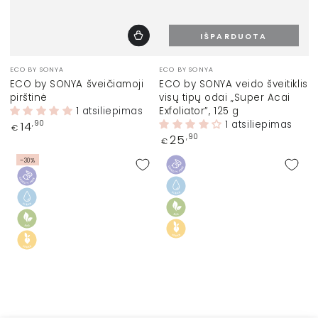
IŠPARDUOTA
Prekinis
Prekinis
ECO BY SONYA
ECO BY SONYA
ženklas:
ženklas:
ECO by SONYA šveičiamoji
ECO by SONYA veido šveitiklis
pirštinė
visų tipų odai „Super Acai
1 atsiliepimas
Exfoliator”, 125 g
Įprasta
1 atsiliepimas
14
,90
€
kaina
Įprasta
25
,90
€
kaina
–30%