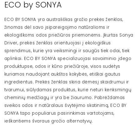
ECO by SONYA
ECO BY SONYA yra australiškas grožio prekės ženklas,
žinomas dėl savo įsipareigojimo natūralioms ir
ekologiškoms odos priežiūros priemonėms. Įkurtas Sonya
Driver, prekės ženklas orientuojasi į ekologiškus
sprendimus, kurie yra veiksmingi ir saugūs tiek odai, tiek
aplinkai. ECO BY SONYA specializuojasi savaiminio įdego
produktupse, odos ir kūno priežiūroje, visos sudėtys
kuriamos naudojant aukštos kokybės, etiškai gautus
ingredientus. Prekės ženklas skiria dėmesį skaidrumui ir
tvarumui, siūlydamas produktus, kurie neturi kenksmingų
cheminių medžiagų ir yra be žiaurumo. Pabrėždamas
sveikos odos ir natūralaus švytėjimo skatinimą, ECO BY
SONYA tapo populiarus pasirinkimas vartotojams,
ieškantiems švaraus grožio alternatyvų.