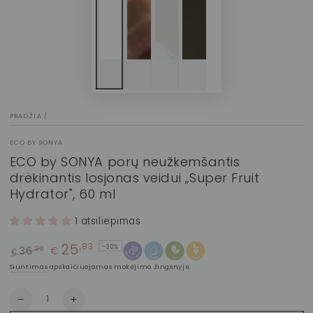
PRADŽIA
/
ECO BY SONYA
ECO by SONYA porų neužkemšantis
drėkinantis losjonas veidui „Super Fruit
Hydrator", 60 ml
1 atsiliepimas
25
,83
–30%
36
€
,90
€
Įprasta
Kaina
Siuntimas
apskaičiuojamas mokėjimo žingsnyje.
kaina
su
nuolaida
Kiekis
Sumažinti
Padidinti