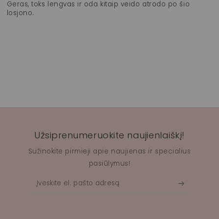
Geras, toks lengvas ir oda kitaip veido atrodo po šio
losjono.
Užsiprenumeruokite naujienlaiškį!
Sužinokite pirmieji apie naujienas ir specialius
pasiūlymus!
Įveskite
el.
pašto
adresą