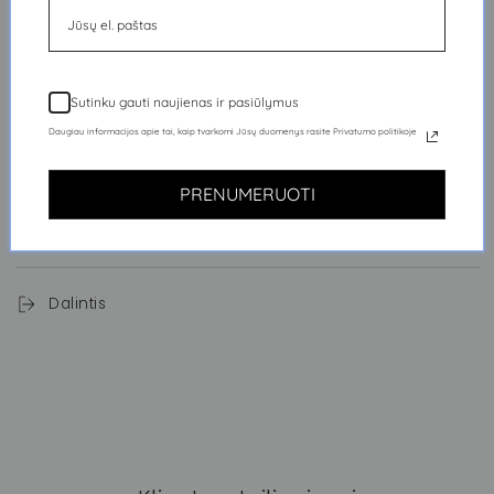
padeda sumažinti spuogų atsiradimo riziką, drėkina, valo
ir puoselėja odą. Itin tinkamas riebiai odai.
Laukinės slyvos
turi stiprių antioksidacinių savybių, kurios
apsaugo, maitina, drėkina ir atjaunina odą.
Sutinku gauti naujienas ir pasiūlymus
Daugiau informacijos apie tai, kaip tvarkomi Jūsų duomenys rasite Privatumo politikoje
MŪSŲ REKOMENDACIJOS
PRENUMERUOTI
NAUDOJIMAS
SUDĖTIS
Dalintis