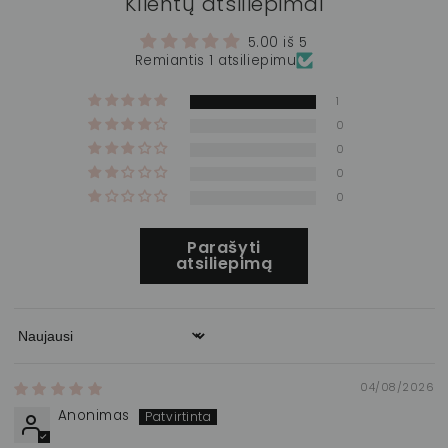
Klientų atsiliepimai
5.00 iš 5
Remiantis 1 atsiliepimu
1
0
0
0
0
Parašyti
atsiliepimą
Sort by
04/08/2026
Anonimas