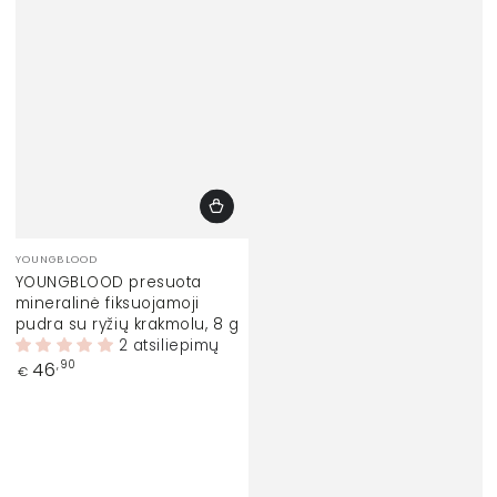
Prekinis
YOUNGBLOOD
ženklas:
YOUNGBLOOD presuota
mineralinė fiksuojamoji
pudra su ryžių krakmolu, 8 g
2 atsiliepimų
Įprasta
46
,90
€
kaina