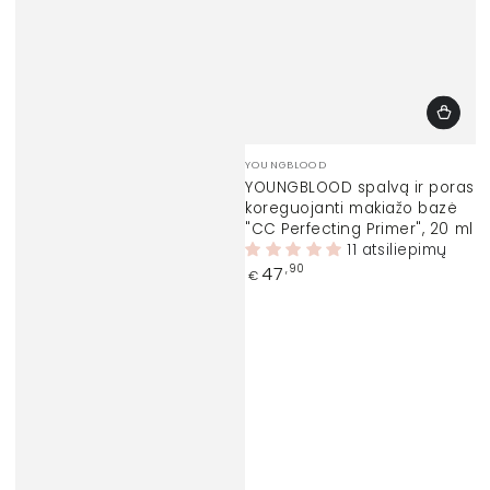
Prekinis
YOUNGBLOOD
ženklas:
YOUNGBLOOD spalvą ir poras
koreguojanti makiažo bazė
"CC Perfecting Primer", 20 ml
11 atsiliepimų
Įprasta
47
,90
€
kaina