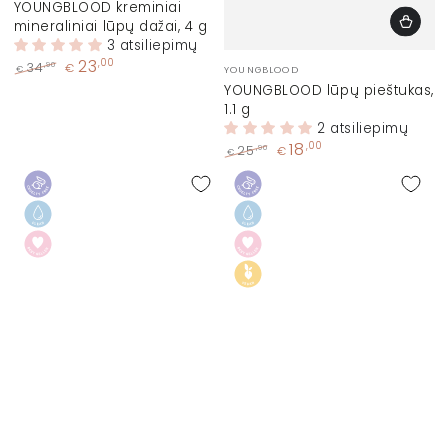
ženklas:
YOUNGBLOOD kreminiai
mineraliniai lūpų dažai, 4 g
3 atsiliepimų
Prekinis
23
,00
,90
34
€
€
YOUNGBLOOD
ženklas:
Įprasta
Kaina
YOUNGBLOOD lūpų pieštukas,
kaina
su
1.1 g
nuolaida
2 atsiliepimų
18
,00
,90
25
€
€
Įprasta
Kaina
kaina
su
nuolaida