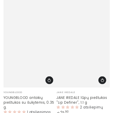
Prekinis
Prekinis
YOUNGBLOOD
JANE IREDALE
ženklas:
ženklas:
YOUNGBLOOD antakių
JANE IREDALE lūpų pieštukas
pieštukas su šukytėmis, 0.35
"Lip Definer", 1.1 g
g.
2 atsiliepimų
1 atsiliepimas
Įprasta
21
,90