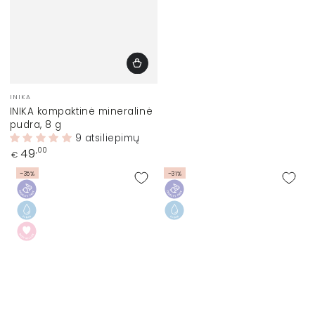
Prekinis
INIKA
ženklas:
INIKA kompaktinė mineralinė
pudra, 8 g
9 atsiliepimų
Įprasta
49
,00
€
kaina
–35%
–31%