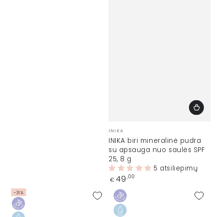
Prekinis
INIKA
ženklas:
INIKA biri mineralinė pudra
su apsauga nuo saulės SPF
25, 8 g
5 atsiliepimų
Įprasta
49
,00
€
kaina
–31%